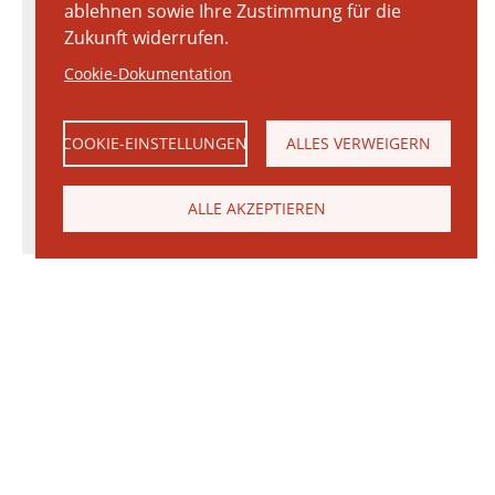
ablehnen sowie Ihre Zustimmung für die
Zukunft widerrufen.
Cookie-Dokumentation
COOKIE-EINSTELLUNGEN
ALLES VERWEIGERN
ALLE AKZEPTIEREN
© 2026 Janinhoff GmbH & Co. KG
|
KONTAKT
•
ANFAHRT
•
IMPRESSUM
•
DATENSCHUTZERKLÄRUNG
Janinhoff Klinkermanufaktur, Thierstraße 130, 48163 Münster-Hiltrup
Produktvielfalt
Ringofen
Klinker
Produktion