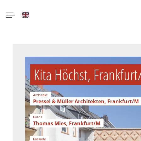
English
Direkt
zum
Inhalt
Kita Höchst, Frankfur
Architekt
Pressel & Müller Architekten, Frankfurt/M
Fotos
Thomas Mies, Frankfurt/M
Fassade