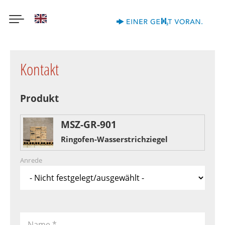
English
Direkt
zum
Kontakt
Inhalt
Produkt
MSZ-GR-901
Ringofen-Wasserstrichziegel
Anrede
Name
*