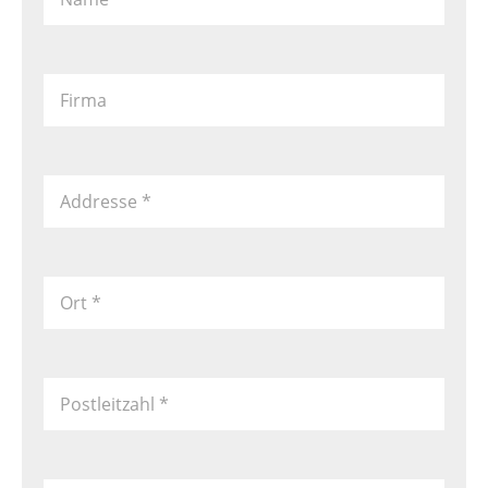
Firma
Addresse
*
Ort
*
Postleitzahl
*
Land