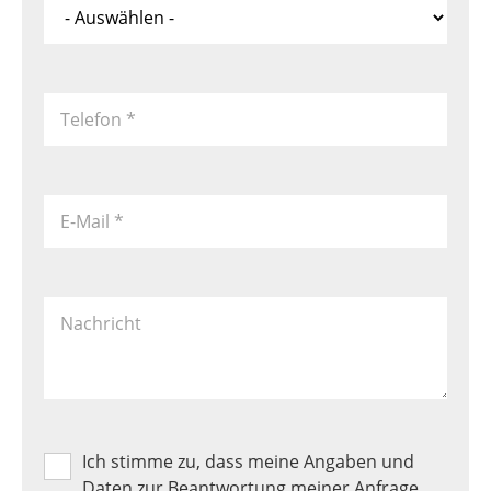
*
Telefon
*
E-Mail
*
Nachricht
Ich stimme zu, dass meine Angaben und
Produkt
Favoriten
Daten zur Beantwortung meiner Anfrage