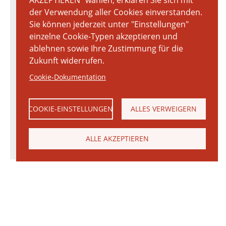
AKZEPTIEREN" wählen, erklären Sie sich mit
der Verwendung aller Cookies einverstanden.
Sie können jederzeit unter "Einstellungen"
einzelne Cookie-Typen akzeptieren und
ablehnen sowie Ihre Zustimmung für die
Zukunft widerrufen.
Cookie-Dokumentation
COOKIE-EINSTELLUNGEN
ALLES VERWEIGERN
ALLE AKZEPTIEREN
© 2026 Janinhoff GmbH & Co. KG
|
KONTAKT
•
ANFAHRT
•
IMPRESSUM
•
DATENSCHUTZERKLÄRUNG
Janinhoff Klinkermanufaktur, Thierstraße 130, 48163 Münster-Hiltrup