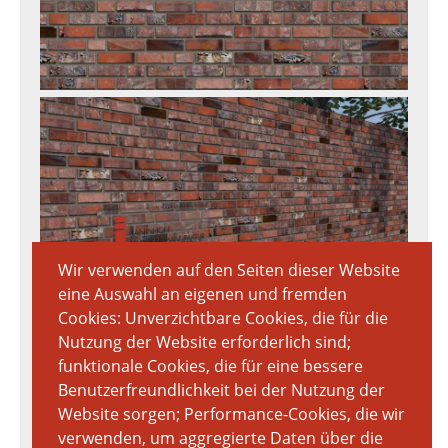
Wir verwenden auf den Seiten dieser Website
eine Auswahl an eigenen und fremden
Cookies: Unverzichtbare Cookies, die für die
Download Textur
Nutzung der Website erforderlich sind;
7020px × 3712px
funktionale Cookies, die für eine bessere
16.79 MB
Benutzerfreundlichkeit bei der Nutzung der
Website sorgen; Performance-Cookies, die wir
verwenden, um aggregierte Daten über die