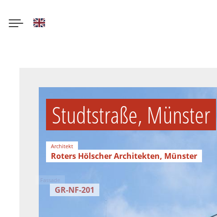
English
Direkt
zum
Inhalt
Studtstraße, Münster
Architekt
Roters Hölscher Architekten, Münster
Fassade
GR-NF-201