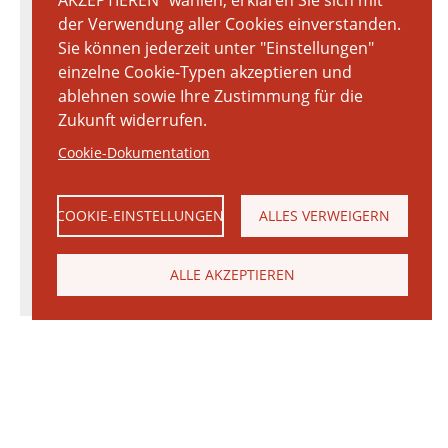
AKZEPTIEREN" wählen, erklären Sie sich mit
der Verwendung aller Cookies einverstanden.
Sie können jederzeit unter "Einstellungen"
einzelne Cookie-Typen akzeptieren und
ablehnen sowie Ihre Zustimmung für die
Zukunft widerrufen.
Cookie-Dokumentation
COOKIE-EINSTELLUNGEN
ALLES VERWEIGERN
ALLE AKZEPTIEREN
© 2026 Janinhoff GmbH & Co. KG
|
KONTAKT
•
ANFAHRT
•
IMPRESSUM
•
DATENSCHUTZERKLÄRUNG
Janinhoff Klinkermanufaktur, Thierstraße 130, 48163 Münster-Hiltrup