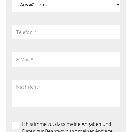
*
Telefon
*
E-Mail
*
Nachricht
Ich stimme zu, dass meine Angaben und
Produkt
Favoriten
Daten zur Beantwortung meiner Anfrage