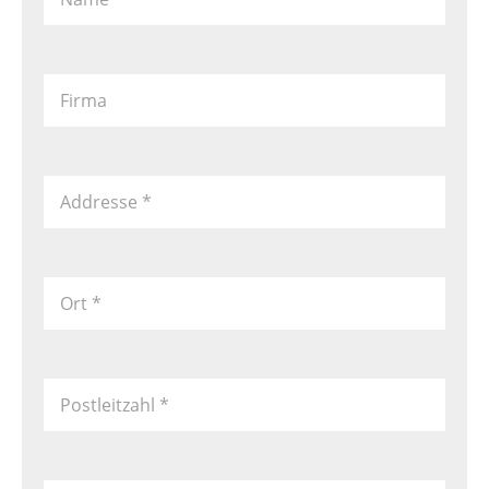
Firma
Addresse
*
Ort
*
Postleitzahl
*
Land