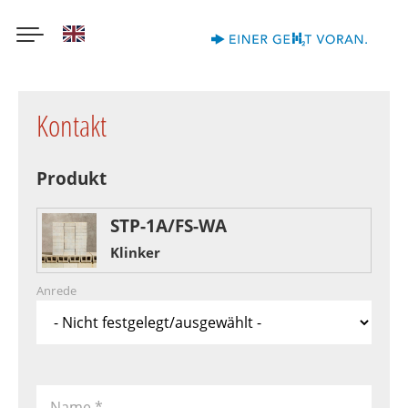
English
Direkt
zum
Kontakt
Inhalt
Produkt
STP-1A/FS-WA
Klinker
Anrede
Name
*