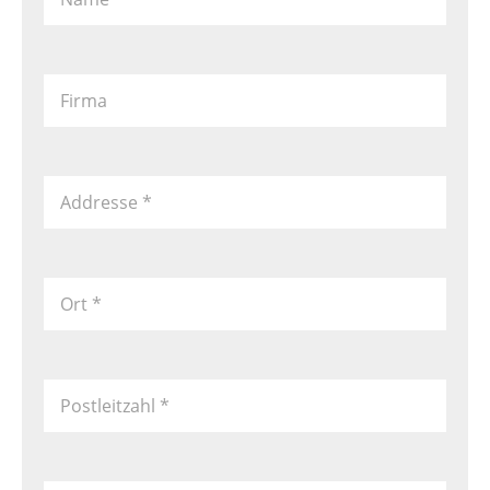
Firma
Addresse
*
Ort
*
Postleitzahl
*
Land