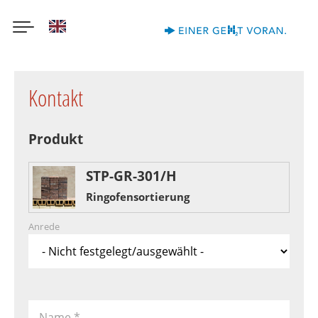
English
Direkt
zum
Kontakt
Inhalt
Produkt
STP-GR-301/H
Ringofensortierung
Anrede
Name
*