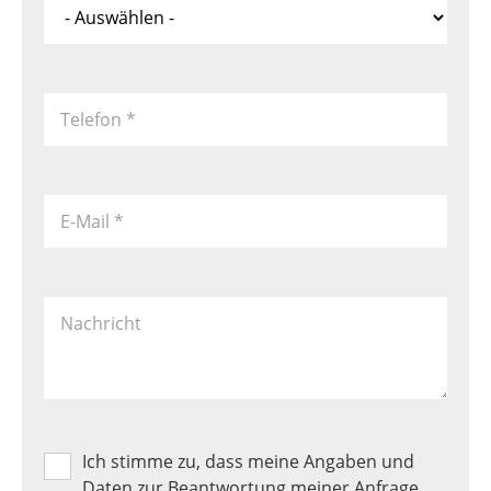
*
Telefon
*
E-Mail
*
Nachricht
Ich stimme zu, dass meine Angaben und
Produkt
Favoriten
Daten zur Beantwortung meiner Anfrage