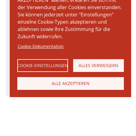
AKZEPTIEREN" wählen, erklären Sie sich mit
der Verwendung aller Cookies einverstanden.
Sie können jederzeit unter "Einstellungen"
einzelne Cookie-Typen akzeptieren und
ablehnen sowie Ihre Zustimmung für die
Zukunft widerrufen.
Cookie-Dokumentation
COOKIE-EINSTELLUNGEN
ALLES VERWEIGERN
ALLE AKZEPTIEREN
© 2026 Janinhoff GmbH & Co. KG
|
KONTAKT
•
ANFAHRT
•
IMPRESSUM
•
DATENSCHUTZERKLÄRUNG
Janinhoff Klinkermanufaktur, Thierstraße 130, 48163 Münster-Hiltrup