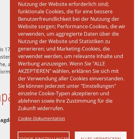
Nutzung der Website erforderlich sind;
funktionale Cookies, die für eine bessere
Benutzerfreundlichkeit bei der Nutzung der
Website sorgen; Performance-Cookies, die wir
verwenden, um aggregierte Daten über die
Nutzung der Website und Statistiken zu
generieren; und Marketing-Cookies, die
is 17 Uhr begrüßen wir Sie auf unserem
verwendet werden, um relevante Inhalte und
ter-Hiltrup. Hier können Sie sich Originalsteine,
Werbung anzuzeigen. Wenn Sie "ALLE
che, ansehen und sich von einem Fachberater
AKZEPTIEREN" wählen, erklären Sie sich mit
formationen geben lassen. Wir empfehlen einen
der Verwendung aller Cookies einverstanden.
Sie können jederzeit unter "Einstellungen"
hpartner in Deutschland
einzelne Cookie-Typen akzeptieren und
ablehnen sowie Ihre Zustimmung für die
Zukunft widerrufen.
Cookie-Dokumentation
agdeburg, Süddeutschland
COOKIE-EINSTELLUNGEN
ALLES VERWEIGERN