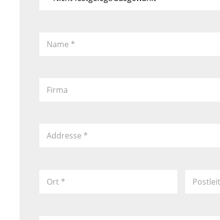
Name
*
Firma
Addresse
*
Ort
*
Postlei
Land