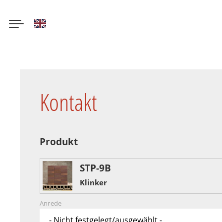
English
Direkt
zum
Inhalt
Kontakt
Produkt
STP-9B
Klinker
Anrede