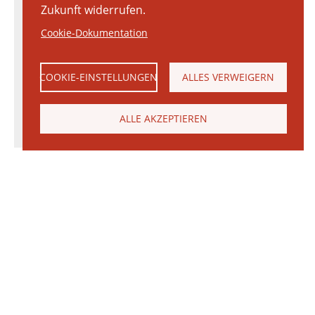
Zukunft widerrufen.
Cookie-Dokumentation
COOKIE-EINSTELLUNGEN
ALLES VERWEIGERN
ALLE AKZEPTIEREN
© 2026 Janinhoff GmbH & Co. KG
|
KONTAKT
•
ANFAHRT
•
IMPRESSUM
•
DATENSCHUTZERKLÄRUNG
Janinhoff Klinkermanufaktur, Thierstraße 130, 48163 Münster-Hiltrup
Produktvielfalt
Ringofen
Klinker
Produktion