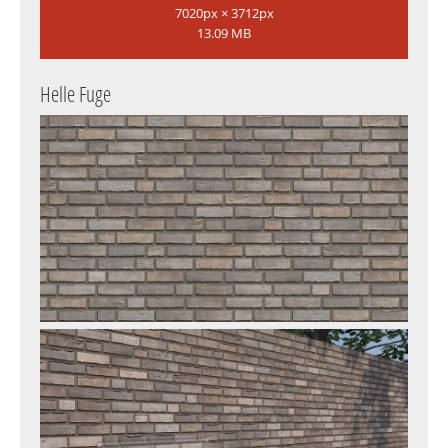
7020px × 3712px
13.09 MB
Helle Fuge