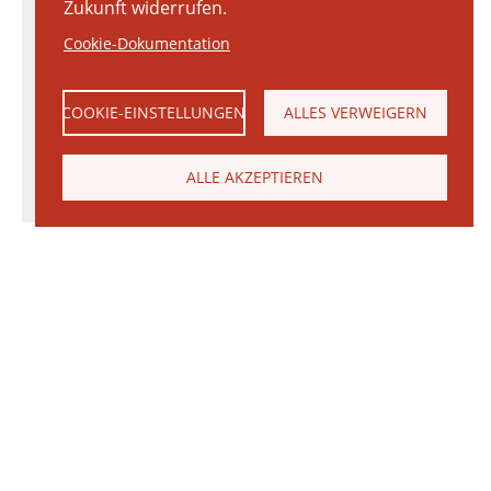
Zukunft widerrufen.
Cookie-Dokumentation
COOKIE-EINSTELLUNGEN
ALLES VERWEIGERN
ALLE AKZEPTIEREN
© 2026 Janinhoff GmbH & Co. KG
|
KONTAKT
•
ANFAHRT
•
IMPRESSUM
•
DATENSCHUTZERKLÄRUNG
Janinhoff Klinkermanufaktur, Thierstraße 130, 48163 Münster-Hiltrup
Produktvielfalt
Ringofen
Klinker
Produktion
Wasserstrichziegel