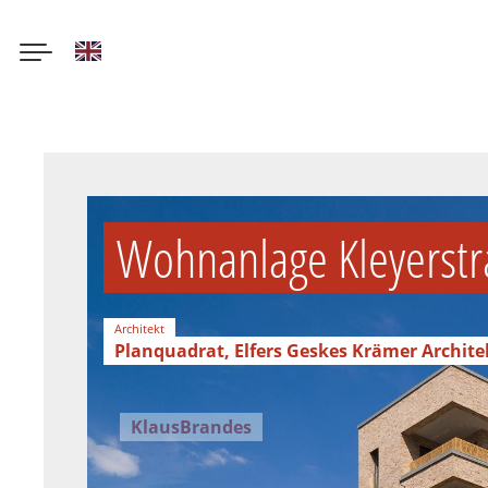
English
Direkt
zum
Inhalt
Wohnanlage Kleyerstr
Architekt
Planquadrat, Elfers Geskes Krämer Archit
Fotos
KlausBrandes