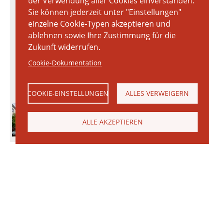
der Verwendung aller Cookies einverstanden.
Sie können jederzeit unter "Einstellungen"
einzelne Cookie-Typen akzeptieren und
ablehnen sowie Ihre Zustimmung für die
Zukunft widerrufen.
Cookie-Dokumentation
COOKIE-EINSTELLUNGEN
ALLES VERWEIGERN
ALLE AKZEPTIEREN
© 2026 Janinhoff GmbH & Co. KG
|
KONTAKT
•
ANFAHRT
•
IMPRESSUM
•
DATENSCHUTZERKLÄRUNG
Janinhoff Klinkermanufaktur, Thierstraße 130, 48163 Münster-Hiltrup