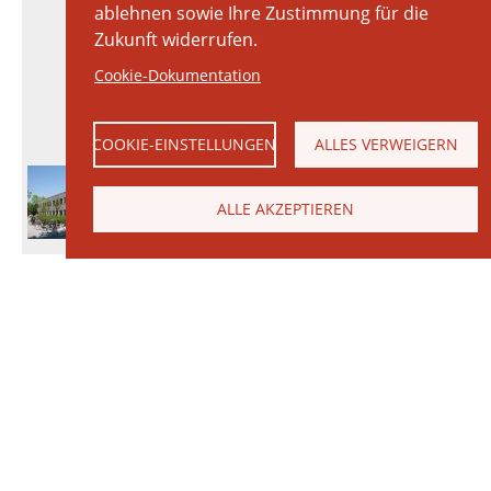
ablehnen sowie Ihre Zustimmung für die
Zukunft widerrufen.
Cookie-Dokumentation
COOKIE-EINSTELLUNGEN
ALLES VERWEIGERN
ALLE AKZEPTIEREN
© 2026 Janinhoff GmbH & Co. KG
|
KONTAKT
•
ANFAHRT
•
IMPRESSUM
•
DATENSCHUTZERKLÄRUNG
Janinhoff Klinkermanufaktur, Thierstraße 130, 48163 Münster-Hiltrup
Produktvielfalt
Ringofen
Klinker
Produktion