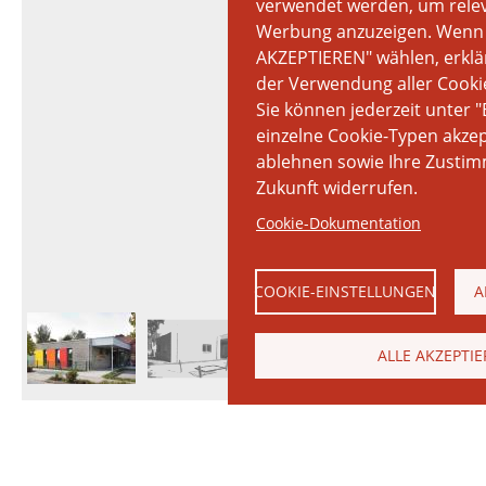
verwendet werden, um relev
Werbung anzuzeigen. Wenn 
AKZEPTIEREN" wählen, erklär
der Verwendung aller Cooki
Sie können jederzeit unter "
einzelne Cookie-Typen akze
ablehnen sowie Ihre Zustim
Zukunft widerrufen.
Cookie-Dokumentation
COOKIE-EINSTELLUNGEN
A
ALLE AKZEPTI
© 2026 Janinhoff GmbH & Co. KG
|