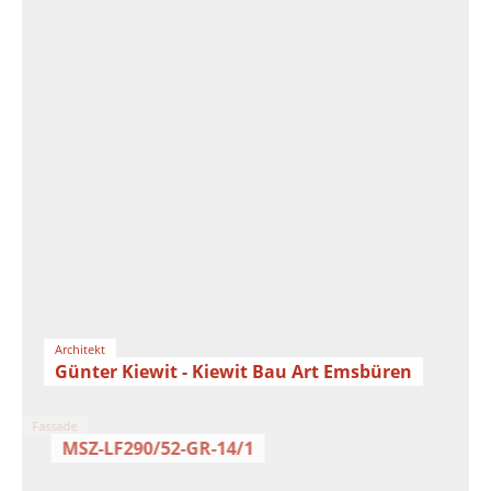
Architekt
Günter Kiewit - Kiewit Bau Art Emsbüren
Fassade
MSZ-LF290/52-GR-14/1