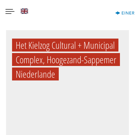
English
Direkt
zum
Het Kielzog Cultural + Municipal
Inhalt
Complex, Hoogezand-Sappemer
Niederlande