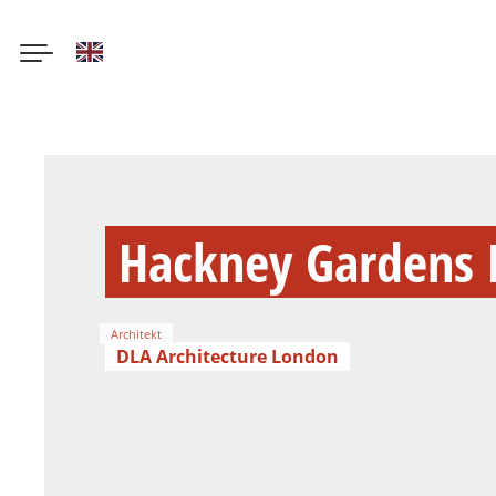
English
Direkt
zum
Inhalt
Hackney Gardens 
Architekt
DLA Architecture London
Benedict Luxmore