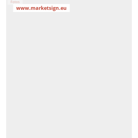
Fotos
www.marketsign.eu
MSZ-DF-GR-14/80