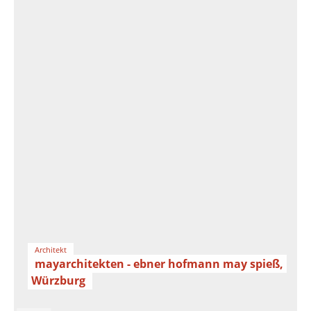
Architekt
mayarchitekten - ebner hofmann may spieß,
Würzburg