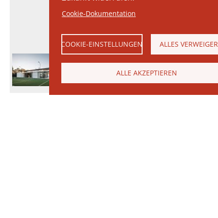
Cookie-Dokumentation
COOKIE-EINSTELLUNGEN
ALLES VERWEIGE
ALLE AKZEPTIEREN
© 2026 Janinhoff GmbH & Co. KG
|
KONTAKT
•
ANFAHRT
•
IMPRESSUM
•
DATENSCHUTZERKLÄRUNG
Janinhoff Klinkermanufaktur, Thierstraße 130, 48163 Münster-Hiltrup
Produktvielfalt
Ringofen
Klinker
Produktion
Wasserstrichziegel