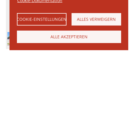
Cookie-Dokumentation
COOKIE-EINSTELLUNGEN
ALLES VERWEIGERN
ALLE AKZEPTIEREN
© 2026 Janinhoff GmbH & Co. KG
|
KONTAKT
•
ANFAHRT
•
IMPRESSUM
•
DATENSCHUTZERKLÄRUNG
Janinhoff Klinkermanufaktur, Thierstraße 130, 48163 Münster-Hiltrup
Produktvielfalt
Ringofen
Klinker
Produktion
Wasserstrichziegel
Ringofensortierung